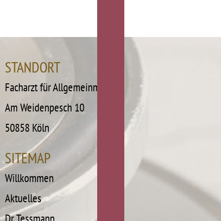
STANDORT
Facharzt für Allgemeinmedizin
Am Weidenpesch 10
50858 Köln
SITEMAP
Navigation
Willkommen
überspringen
Aktuelles
Dr. Tessmann