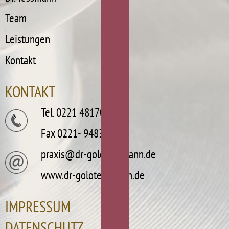
Team
Leistungen
Kontakt
KONTAKT
Tel.
0221 481703
Fax 0221- 9483718
praxis@dr-golotessmann.de
www.dr-golotessmann.de
NAVIGATION
IMPRESSUM
ÜBERSPRINGEN
DATENSCHUTZ