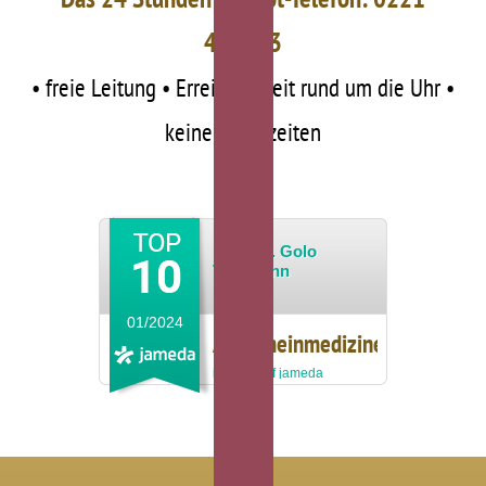
481703
• freie Leitung • Erreichbarkeit rund um die Uhr •
keine Wartezeiten
Dr. med. Golo
Tessmann
01/2024
Allgemeinmediziner
in Köln auf jameda